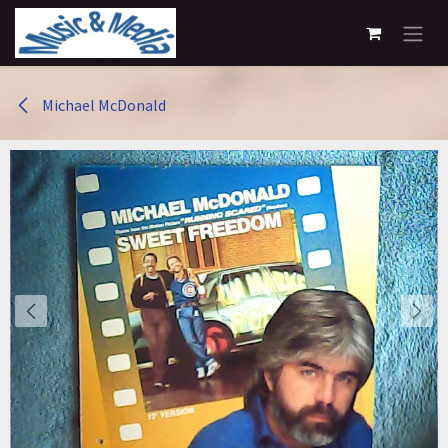
Overslaan naar inhoud
Michael McDonald