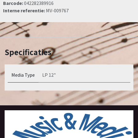
Barcode:
042282389916
Interne referentie:
MV-009767
Specificaties
Media Type
LP 12"