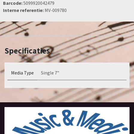
Barcode:
5099920042479
Interne referentie:
MV-009780
Specificaties
Media Type
Single 7"