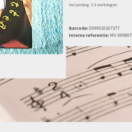
Verzending: 2-3 werkdagen
Barcode:
5099920267377
Interne referentie:
MV-009807