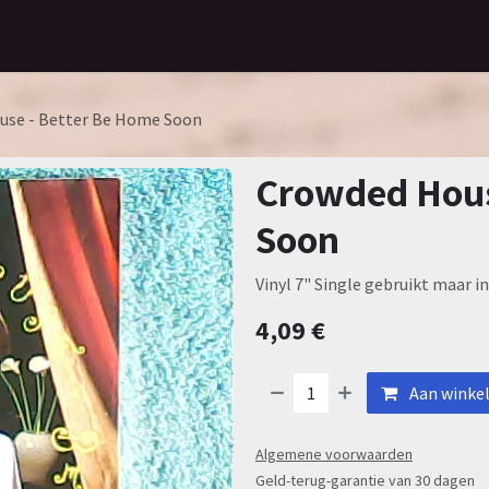
Home
Assortiment
Contact
use - Better Be Home Soon
Crowded Hous
Soon
Vinyl 7" Single gebruikt maar in
4,09
€
Aan winke
Algemene voorwaarden
Geld-terug-garantie van 30 dagen