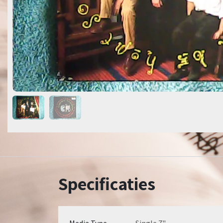
Specificaties
Media Type
Single 7"