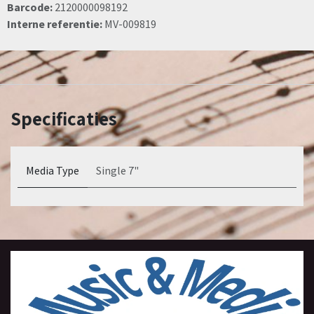
Barcode:
2120000098192
Interne referentie:
MV-009819
Specificaties
Media Type
Single 7"