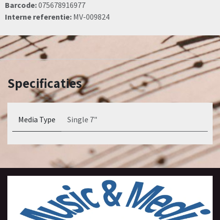
Barcode:
075678916977
Interne referentie:
MV-009824
Specificaties
Media Type
Single 7"