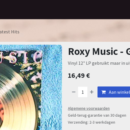
Home
Assortiment
Contact
atest Hits
Roxy Music - 
Vinyl 12" LP gebruikt maar in u
16,49
€
Aan winke
Algemene voorwaarden
Geld-terug-garantie van 30 dagen
Verzending: 2-3 werkdagen