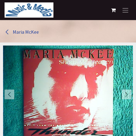
Overslaan naar inhoud
Maria McKee