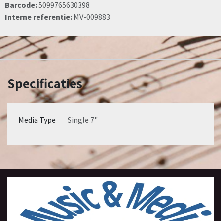
Barcode:
5099765630398
Interne referentie:
MV-009883
Specificaties
Media Type
Single 7"