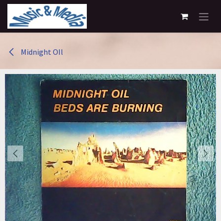
Overslaan naar inhoud
Midnight OIl