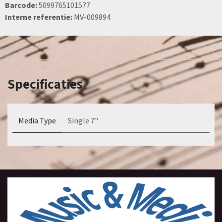
Barcode:
5099765101577
Interne referentie:
MV-009894
Specificaties
Media Type
Single 7"