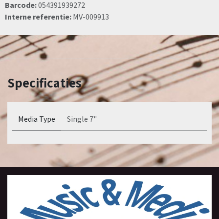
Barcode:
054391939272
Interne referentie:
MV-009913
Specificaties
Media Type
Single 7"