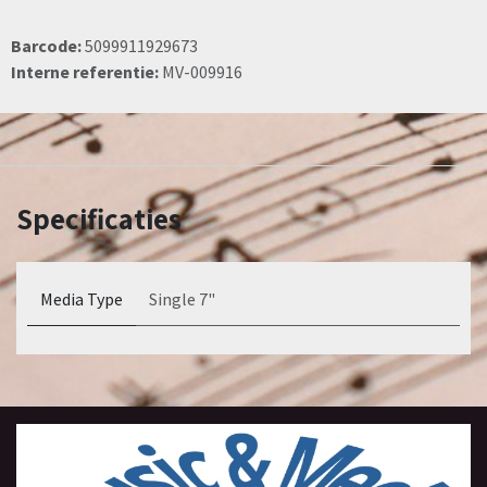
Barcode:
5099911929673
Interne referentie:
MV-009916
Specificaties
Media Type
Single 7"