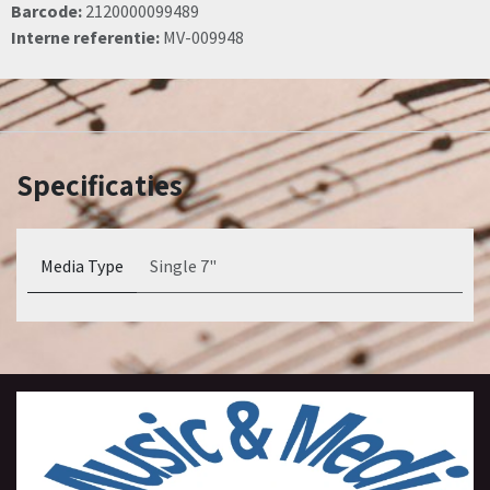
Barcode:
2120000099489
Interne referentie:
MV-009948
Specificaties
Media Type
Single 7"