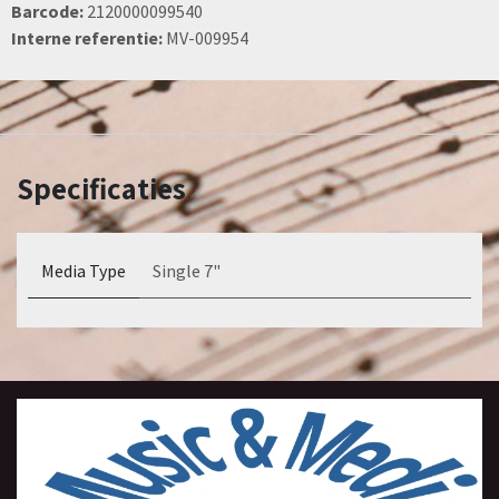
Barcode:
2120000099540
Interne referentie:
MV-009954
Specificaties
Media Type
Single 7"