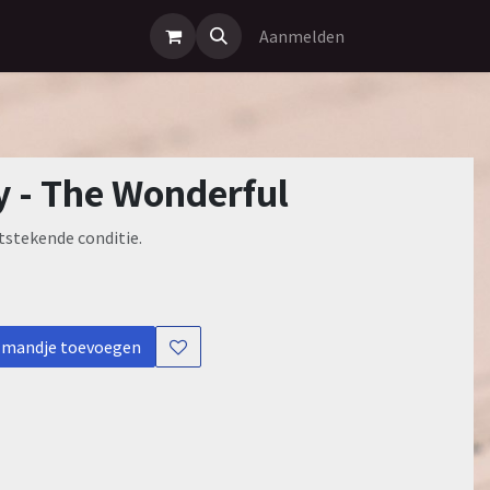
Aanmelden
y - The Wonderful
itstekende conditie.
lmandje toevoegen