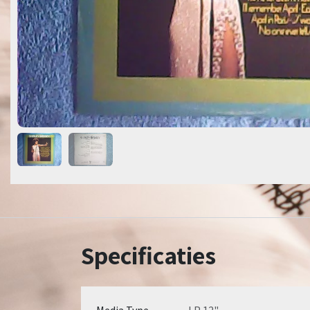
Specificaties
Media Type
LP 12"