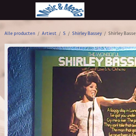
Overslaan naar inhoud
Alle producten
Artiest
S
Shirley Bassey
Shirley Bass