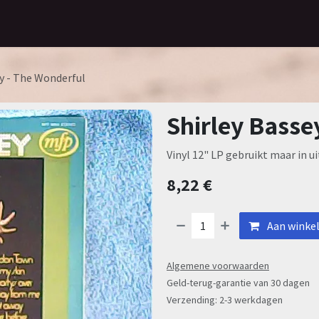
Home
Assortiment
Contact
ey - The Wonderful
Shirley Basse
Vinyl 12" LP gebruikt maar in u
8,22
€
Aan winke
Algemene voorwaarden
Geld-terug-garantie van 30 dagen
Verzending: 2-3 werkdagen