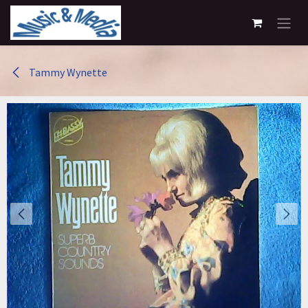
Overslaan naar inhoud
Tammy Wynette