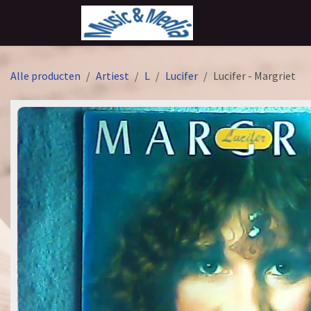
Overslaan naar inhoud
Alle producten
Artiest
L
Lucifer
Lucifer - Margriet