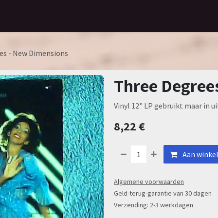
Home
Assortiment
Contact
es - New Dimensions
Three Degree
Vinyl 12" LP gebruikt maar in u
8,22
€
Aan winke
Algemene voorwaarden
Geld-terug-garantie van 30 dagen
Verzending: 2-3 werkdagen