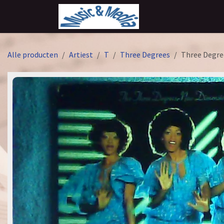
Overslaan naar inhoud
Alle producten
Artiest
T
Three Degrees
Three Degre