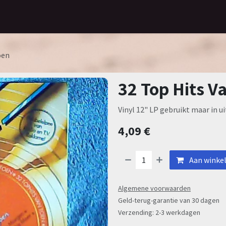
Home
Assortiment
Contact
oen
32 Top Hits V
Vinyl 12" LP gebruikt maar in u
4,09
€
Aan winke
Algemene voorwaarden
Geld-terug-garantie van 30 dagen
Verzending: 2-3 werkdagen