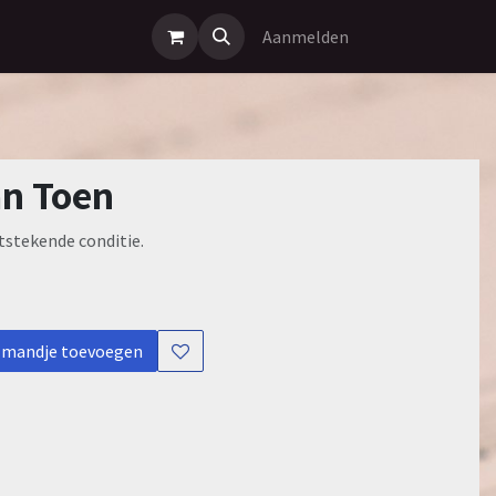
Aanmelden
an Toen
itstekende conditie.
lmandje toevoegen