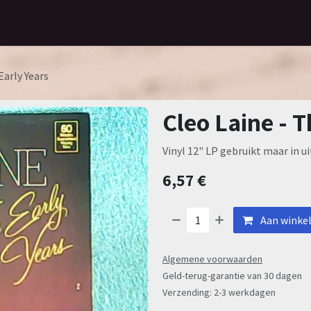
Home
Assortiment
Contact
Early Years
Cleo Laine - T
Vinyl 12" LP gebruikt maar in u
6,57
€
Aan winke
Algemene voorwaarden
Geld-terug-garantie van 30 dagen
Verzending: 2-3 werkdagen