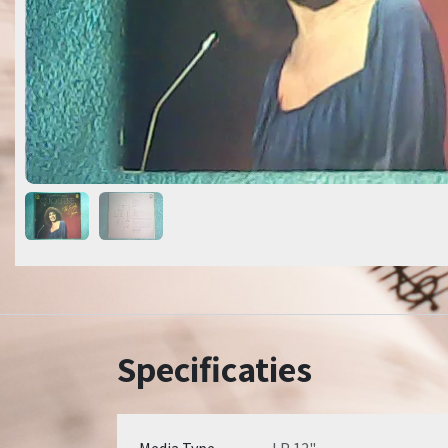
Specificaties
Media Type
LP 12"