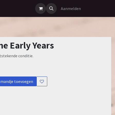
Aanmelden
he Early Years
itstekende conditie.
lmandje toevoegen