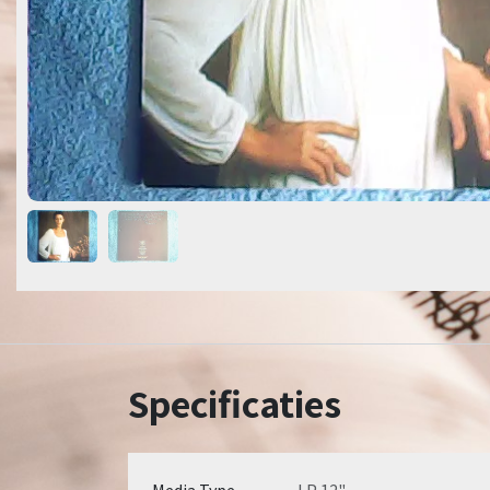
Specificaties
Media Type
LP 12"