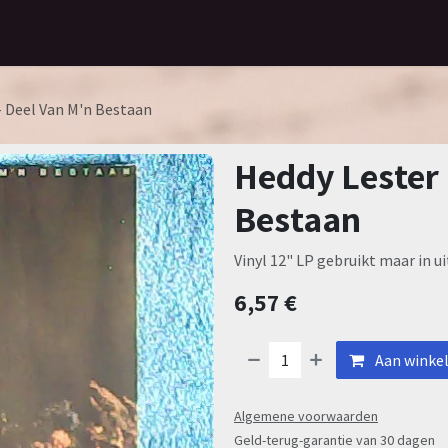
Home
Assortiment
Contact
- Deel Van M'n Bestaan
Heddy Lester 
Bestaan
Vinyl 12" LP gebruikt maar in u
6,57
€
Aan winke
Algemene voorwaarden
Geld-terug-garantie van 30 dagen