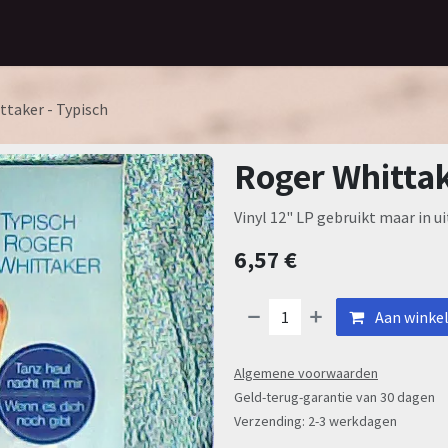
Home
Assortiment
Contact
ttaker - Typisch
Roger Whittak
Vinyl 12" LP gebruikt maar in u
6,57
€
Aan winke
Algemene voorwaarden
Geld-terug-garantie van 30 dagen
Verzending: 2-3 werkdagen