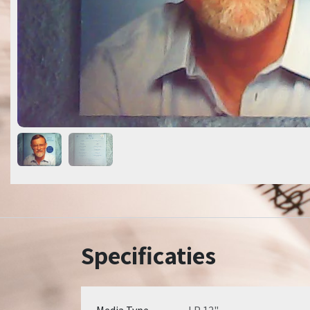
Specificaties
Media Type
LP 12"