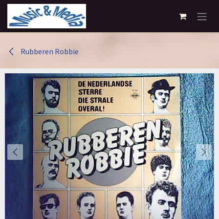
Overslaan naar inhoud
Rubberen Robbie