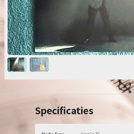
Specificaties
Media Type
Single 7"