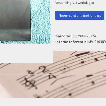
Verzending: 2-3 werkdagen
Neem contant met ons op
Barcode:
5012980126774
Interne referentie:
MV-010389