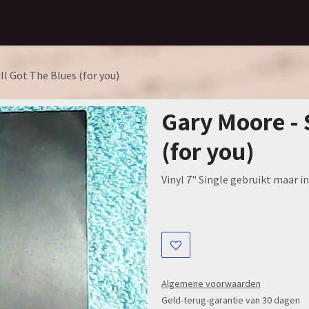
Home
Assortiment
Contact
ll Got The Blues (for you)
Gary Moore - S
(for you)
Vinyl 7" Single gebruikt maar in
Algemene voorwaarden
Geld-terug-garantie van 30 dagen