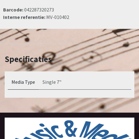
Barcode:
042287320273
Interne referentie:
MV-010402
Specificaties
Media Type
Single 7"