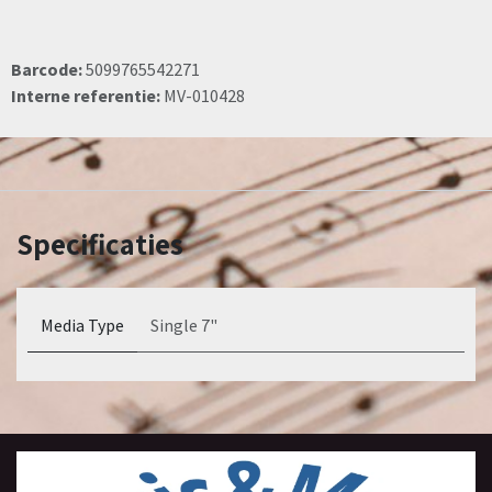
Barcode:
5099765542271
Interne referentie:
MV-010428
Specificaties
Media Type
Single 7"