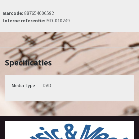
Barcode:
887654006592
Interne referentie:
MD-010249
Specificaties
Media Type
DVD