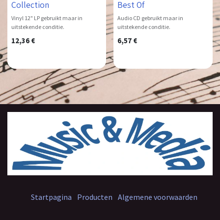
Collection
Best Of
Vinyl 12" LP gebruikt maar in
Audio CD gebruikt maar in
uitstekende conditie.
uitstekende conditie.
12,36
€
6,57
€
Startpagina
Producten
Algemene voorwaarden