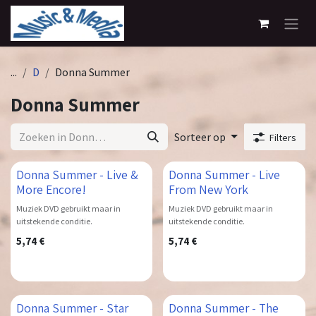
Overslaan naar inhoud
...
D
Donna Summer
Donna Summer
Sorteer op
Filters
Donna Summer - Live &
Donna Summer - Live
More Encore!
From New York
Muziek DVD gebruikt maar in
Muziek DVD gebruikt maar in
uitstekende conditie.
uitstekende conditie.
5,74
€
5,74
€
Donna Summer - Star
Donna Summer - The