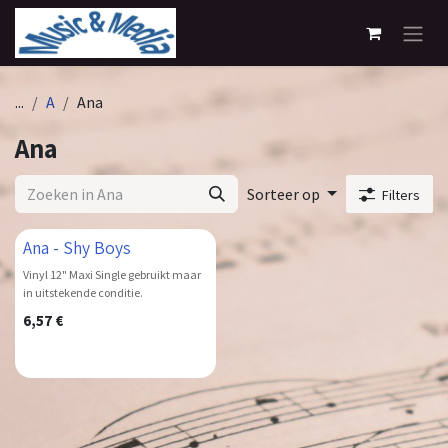
Overslaan naar inhoud
...
A
Ana
Ana
Sorteer op
Filters
Ana - Shy Boys
Vinyl 12" Maxi Single gebruikt maar
in uitstekende conditie.
6,57
€