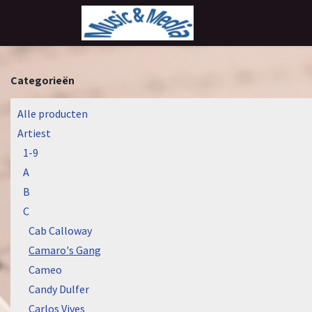
Overslaan naar inhoud
Categorieën
Alle producten
Artiest
1-9
A
B
C
Cab Calloway
Camaro's Gang
Cameo
Candy Dulfer
Carlos Vives