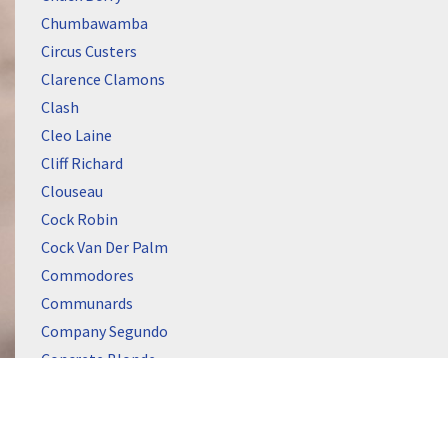
Chumbawamba
Circus Custers
Clarence Clamons
Clash
Cleo Laine
Cliff Richard
Clouseau
Cock Robin
Cock Van Der Palm
Commodores
Communards
Company Segundo
Concrete Blonde
Connells
Connie Francis
Conny Van Den Bos