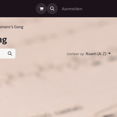
Aanmelden
amaro's Gang
ng
Naam (A-Z)
Sorteer op:
t