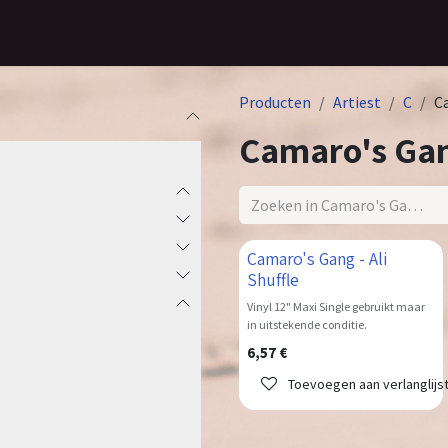
Home
Assortiment
Contact
Producten
Artiest
C
C
Camaro's Ga
Camaro's Gang - Ali
Shuffle
Vinyl 12" Maxi Single gebruikt maar
in uitstekende conditie.
6,57
€
Toevoegen aan verlanglijs