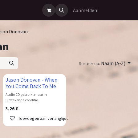
Aanmelden
ason Donovan
an
Naam (A-Z)
Sorteer op:
Jason Donovan - When
You Come Back To Me
Audio CD gebruikt maar in
uitstekende conditie.
3,26
€
t
Toevoegen aan verlanglijst