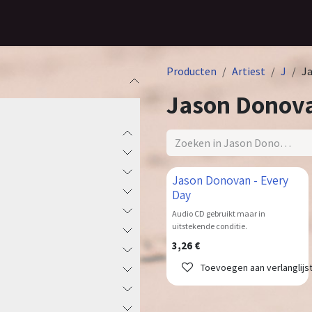
Home
Assortiment
Contact
Producten
Artiest
J
J
Jason Donov
Jason Donovan - Every
Day
Audio CD gebruikt maar in
uitstekende conditie.
3,26
€
Toevoegen aan verlanglijs