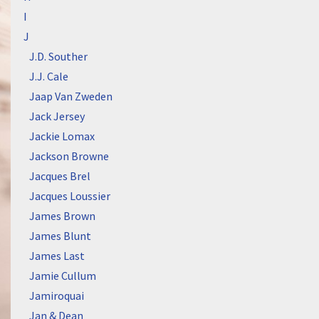
I
J
J.D. Souther
J.J. Cale
Jaap Van Zweden
Jack Jersey
Jackie Lomax
Jackson Browne
Jacques Brel
Jacques Loussier
James Brown
James Blunt
James Last
Jamie Cullum
Jamiroquai
Jan & Dean