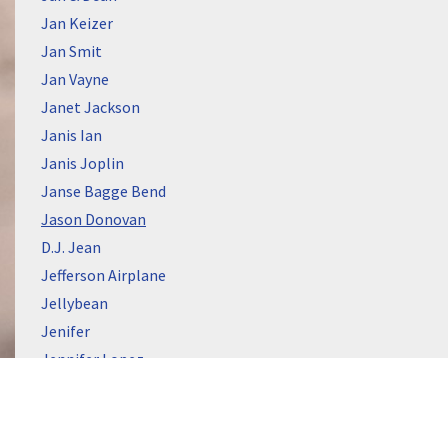
Jan Keizer
Jan Smit
Jan Vayne
Janet Jackson
Janis Ian
Janis Joplin
Janse Bagge Bend
Jason Donovan
D.J. Jean
Jefferson Airplane
Jellybean
Jenifer
Jennifer Lopez
Jennifer Rush
Jermaine Jackson
Jerry Lee Lewis