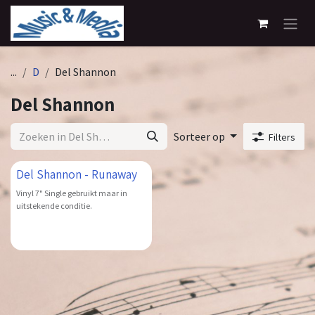
Overslaan naar inhoud
...
D
Del Shannon
Del Shannon
Sorteer op
Filters
Del Shannon - Runaway
Vinyl 7" Single gebruikt maar in
uitstekende conditie.