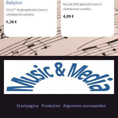
Babylon
Muziek DVD gebruikt maar in
uitstekende conditie.
Vinyl 7" Single gebruikt maar in
uitstekende conditie.
4,09
€
3,26
€
Startpagina
Producten
Algemene voorwaarden