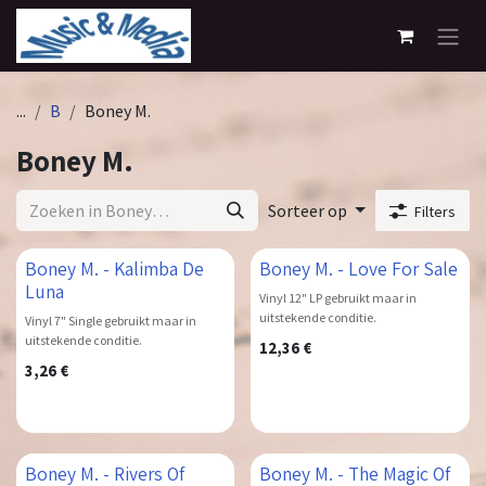
Overslaan naar inhoud
...
B
Boney M.
Boney M.
Sorteer op
Filters
Boney M. - Kalimba De
Boney M. - Love For Sale
Luna
Vinyl 12" LP gebruikt maar in
uitstekende conditie.
Vinyl 7" Single gebruikt maar in
uitstekende conditie.
12,36
€
3,26
€
Boney M. - Rivers Of
Boney M. - The Magic Of