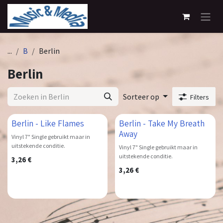
Overslaan naar inhoud
...
B
Berlin
Berlin
Sorteer op
Filters
Berlin - Like Flames
Berlin - Take My Breath
Away
Vinyl 7" Single gebruikt maar in
uitstekende conditie.
Vinyl 7" Single gebruikt maar in
uitstekende conditie.
3,26
€
3,26
€